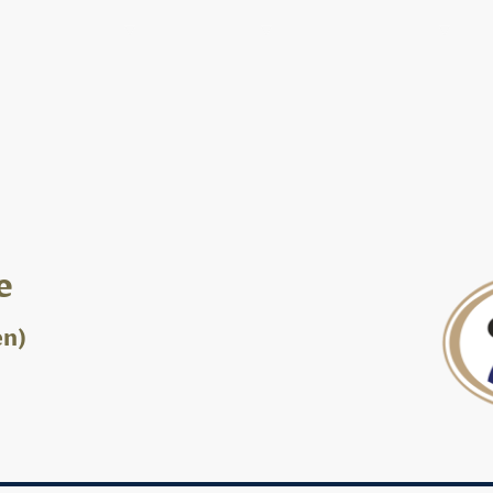
Unser Club
Tanzkurse
Turniertraining
e
en)