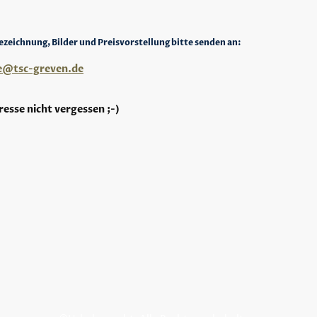
zeichnung, Bilder und Preisvorstellung bitte senden an:
se@tsc-greven.de
esse nicht vergessen ;-)