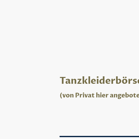
Startseite
Home
News
Veranstaltungen
Tanzpartnersuche
Kontakt
Tanzkleiderbörs
(von Privat hier angebot